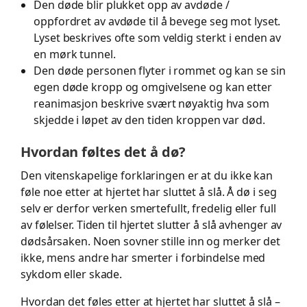
Den døde blir plukket opp av avdøde /
oppfordret av avdøde til å bevege seg mot lyset.
Lyset beskrives ofte som veldig sterkt i enden av
en mørk tunnel.
Den døde personen flyter i rommet og kan se sin
egen døde kropp og omgivelsene og kan etter
reanimasjon beskrive svært nøyaktig hva som
skjedde i løpet av den tiden kroppen var død.
Hvordan føltes det å dø?
Den vitenskapelige forklaringen er at du ikke kan
føle noe etter at hjertet har sluttet å slå. Å dø i seg
selv er derfor verken smertefullt, fredelig eller full
av følelser. Tiden til hjertet slutter å slå avhenger av
dødsårsaken. Noen sovner stille inn og merker det
ikke, mens andre har smerter i forbindelse med
sykdom eller skade.
Hvordan det føles etter at hjertet har sluttet å slå –