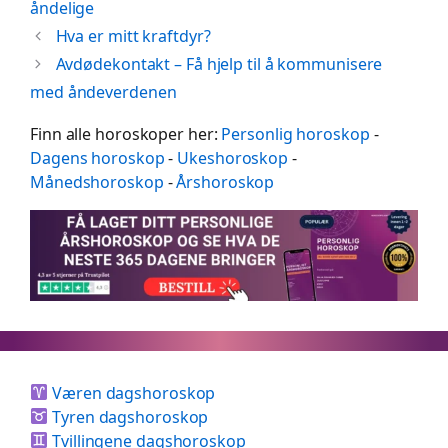
åndelige
Hva er mitt kraftdyr?
Avdødekontakt – Få hjelp til å kommunisere
med åndeverdenen
Finn alle horoskoper her:
Personlig horoskop
-
Dagens horoskop
-
Ukeshoroskop
-
Månedshoroskop
-
Årshoroskop
Væren dagshoroskop
Tyren dagshoroskop
Tvillingene dagshoroskop