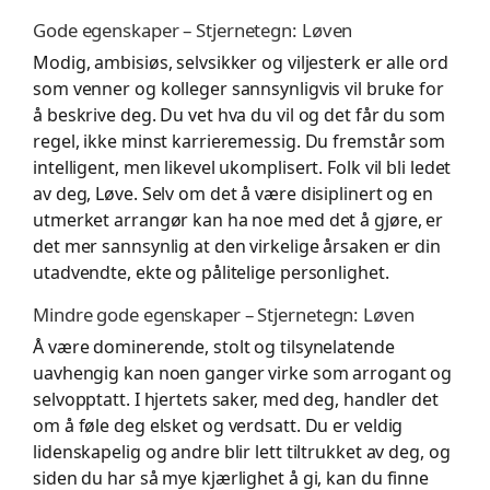
Gode egenskaper – Stjernetegn: Løven
Modig, ambisiøs, selvsikker og viljesterk er alle ord
som venner og kolleger sannsynligvis vil bruke for
å beskrive deg. Du vet hva du vil og det får du som
regel, ikke minst karrieremessig. Du fremstår som
intelligent, men likevel ukomplisert. Folk vil bli ledet
av deg, Løve. Selv om det å være disiplinert og en
utmerket arrangør kan ha noe med det å gjøre, er
det mer sannsynlig at den virkelige årsaken er din
utadvendte, ekte og pålitelige personlighet.
Mindre gode egenskaper – Stjernetegn: Løven
Å være dominerende, stolt og tilsynelatende
uavhengig kan noen ganger virke som arrogant og
selvopptatt. I hjertets saker, med deg, handler det
om å føle deg elsket og verdsatt. Du er veldig
lidenskapelig og andre blir lett tiltrukket av deg, og
siden du har så mye kjærlighet å gi, kan du finne