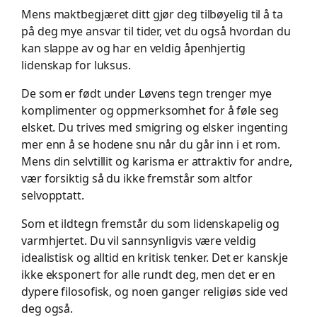
Mens maktbegjæret ditt gjør deg tilbøyelig til å ta
på deg mye ansvar til tider, vet du også hvordan du
kan slappe av og har en veldig åpenhjertig
lidenskap for luksus.
De som er født under Løvens tegn trenger mye
komplimenter og oppmerksomhet for å føle seg
elsket. Du trives med smigring og elsker ingenting
mer enn å se hodene snu når du går inn i et rom.
Mens din selvtillit og karisma er attraktiv for andre,
vær forsiktig så du ikke fremstår som altfor
selvopptatt.
Som et ildtegn fremstår du som lidenskapelig og
varmhjertet. Du vil sannsynligvis være veldig
idealistisk og alltid en kritisk tenker. Det er kanskje
ikke eksponert for alle rundt deg, men det er en
dypere filosofisk, og noen ganger religiøs side ved
deg også.