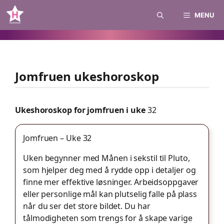
Skip
MENU
to
content
Jomfruen ukeshoroskop
Ukeshoroskop for jomfruen i uke
32
Jomfruen – Uke 32
Uken begynner med Månen i sekstil til Pluto,
som hjelper deg med å rydde opp i detaljer og
finne mer effektive løsninger. Arbeidsoppgaver
eller personlige mål kan plutselig falle på plass
når du ser det store bildet. Du har
tålmodigheten som trengs for å skape varige