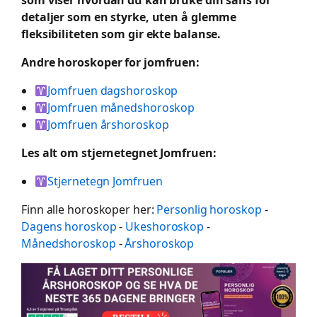
detaljer som en styrke, uten å glemme
fleksibiliteten som gir ekte balanse.
Andre horoskoper for jomfruen:
Jomfruen dagshoroskop
Jomfruen månedshoroskop
Jomfruen årshoroskop
Les alt om stjernetegnet Jomfruen:
Stjernetegn Jomfruen
Finn alle horoskoper her:
Personlig horoskop
-
Dagens horoskop
-
Ukeshoroskop
-
Månedshoroskop
-
Årshoroskop