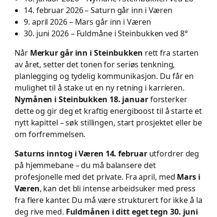
14. februar 2026 – Saturn går inn i Væren
9. april 2026 – Mars går inn i Væren
30. juni 2026 – Fuldmåne i Steinbukken ved 8°
Når
Merkur går inn i Steinbukken
rett fra starten
av året, setter det tonen for seriøs tenkning,
planlegging og tydelig kommunikasjon. Du får en
mulighet til å stake ut en ny retning i karrieren.
Nymånen i Steinbukken 18. januar
forsterker
dette og gir deg et kraftig energiboost til å starte et
nytt kapittel – søk stillingen, start prosjektet eller be
om forfremmelsen.
Saturns inntog i Væren 14. februar
utfordrer deg
på hjemmebane – du må balansere det
profesjonelle med det private. Fra april, med
Mars i
Væren
, kan det bli intense arbeidsuker med press
fra flere kanter. Du må være strukturert for ikke å la
deg rive med.
Fuldmånen i ditt eget tegn 30. juni