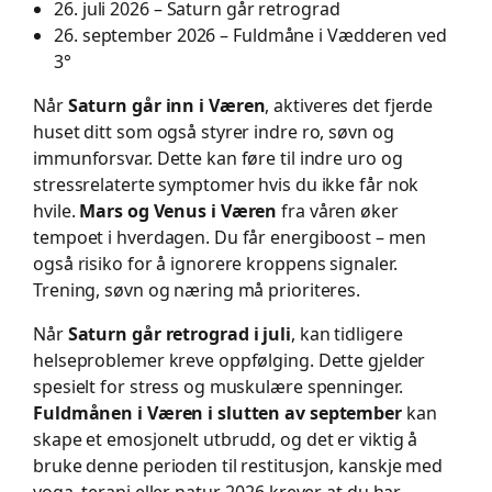
26. juli 2026 – Saturn går retrograd
26. september 2026 – Fuldmåne i Vædderen ved
3°
Når
Saturn går inn i Væren
, aktiveres det fjerde
huset ditt som også styrer indre ro, søvn og
immunforsvar. Dette kan føre til indre uro og
stressrelaterte symptomer hvis du ikke får nok
hvile.
Mars og Venus i Væren
fra våren øker
tempoet i hverdagen. Du får energiboost – men
også risiko for å ignorere kroppens signaler.
Trening, søvn og næring må prioriteres.
Når
Saturn går retrograd i juli
, kan tidligere
helseproblemer kreve oppfølging. Dette gjelder
spesielt for stress og muskulære spenninger.
Fuldmånen i Væren i slutten av september
kan
skape et emosjonelt utbrudd, og det er viktig å
bruke denne perioden til restitusjon, kanskje med
yoga, terapi eller natur. 2026 krever at du har