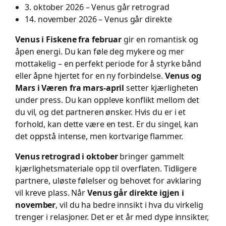
3. oktober 2026 – Venus går retrograd
14. november 2026 – Venus går direkte
Venus i Fiskene fra februar
gir en romantisk og
åpen energi. Du kan føle deg mykere og mer
mottakelig – en perfekt periode for å styrke bånd
eller åpne hjertet for en ny forbindelse.
Venus og
Mars i Væren fra mars-april
setter kjærligheten
under press. Du kan oppleve konflikt mellom det
du vil, og det partneren ønsker. Hvis du er i et
forhold, kan dette være en test. Er du singel, kan
det oppstå intense, men kortvarige flammer.
Venus retrograd i oktober
bringer gammelt
kjærlighetsmateriale opp til overflaten. Tidligere
partnere, uløste følelser og behovet for avklaring
vil kreve plass. Når
Venus går direkte igjen i
november
, vil du ha bedre innsikt i hva du virkelig
trenger i relasjoner. Det er et år med dype innsikter,