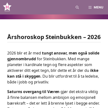
Skip
MENU
to
content
Årshoroskop Steinbukken – 2026
2026 blir et år med
tungt ansvar, men også solide
gjennombrudd
for Steinbukken. Med mange
planeter i kardinale tegn og flere aspekter som
aktiverer ditt eget tegn, blir dette et år der du
ikke
kan stå i skyggen
. Du blir utfordret til å ta ledelse,
både i jobb og privatliv.
Saturns overgang til Væren
gjør det ekstra viktig
å finne balansen mellom ambisjon og emosjonell
bærekraft – det er lett å brenne lyset i begge ender.