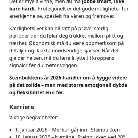
Det er mye å vinne, men du må
jobbe smart, ikke
bare hardt
. Profesjonelt er det gode muligheter for
anerkjennelse, spesielt fra våren og fremover.
Kærlighetslivet kan bli satt på prøve, særlig i
perioder der du føler deg trukket mellom plikt og
nærhet. Økonomisk må du være oppmerksom på
detaljer og ikke ta unødvendige sjanser. Når det
gjelder helsen, må du lære å lytte til kroppens
signaler før du møter veggen.
Steinbukkens år 2026 handler om å bygge videre
på det solide – men med større emosjonell dybde
og fleksibilitet enn før.
Karriere
Viktige begivenheter:
1. januar 2026 – Merkur går inn i Steinbukken
18. januar 2026 – Nymåne i Steinbukken ved 28°