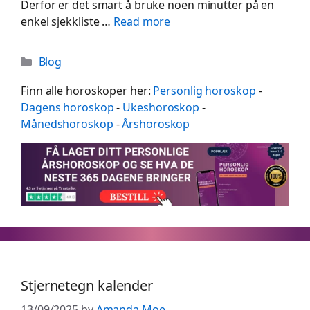
Derfor er det smart å bruke noen minutter på en
enkel sjekkliste …
Read more
Categories
Blog
Finn alle horoskoper her:
Personlig horoskop
-
Dagens horoskop
-
Ukeshoroskop
-
Månedshoroskop
-
Årshoroskop
Stjernetegn kalender
13/09/2025
by
Amanda Moe