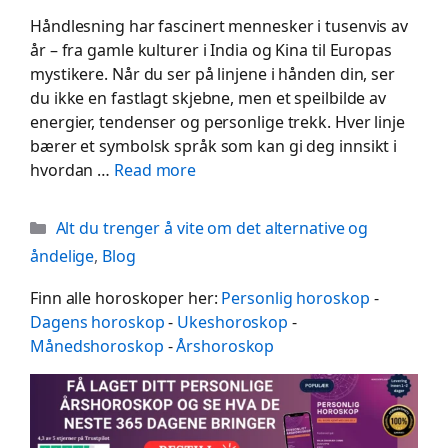
Håndlesning har fascinert mennesker i tusenvis av
år – fra gamle kulturer i India og Kina til Europas
mystikere. Når du ser på linjene i hånden din, ser
du ikke en fastlagt skjebne, men et speilbilde av
energier, tendenser og personlige trekk. Hver linje
bærer et symbolsk språk som kan gi deg innsikt i
hvordan …
Read more
Categories
Alt du trenger å vite om det alternative og
åndelige
,
Blog
Finn alle horoskoper her:
Personlig horoskop
-
Dagens horoskop
-
Ukeshoroskop
-
Månedshoroskop
-
Årshoroskop