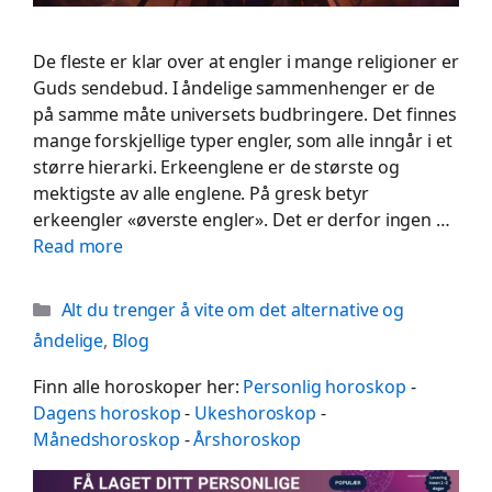
De fleste er klar over at engler i mange religioner er
Guds sendebud. I åndelige sammenhenger er de
på samme måte universets budbringere. Det finnes
mange forskjellige typer engler, som alle inngår i et
større hierarki. Erkeenglene er de største og
mektigste av alle englene. På gresk betyr
erkeengler «øverste engler». Det er derfor ingen …
Read more
Categories
Alt du trenger å vite om det alternative og
åndelige
,
Blog
Finn alle horoskoper her:
Personlig horoskop
-
Dagens horoskop
-
Ukeshoroskop
-
Månedshoroskop
-
Årshoroskop